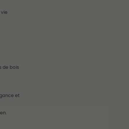
 vie
s de bois
égance et
ien.