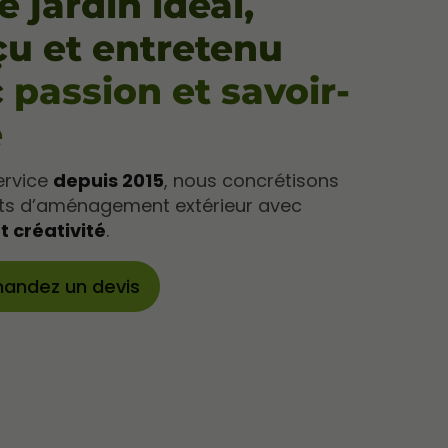
e jardin idéal,
u et entretenu
c
passion et savoir-
e
ervice
depuis 2015
, nous concrétisons
ets d’aménagement extérieur avec
t créativité
.
andez un devis