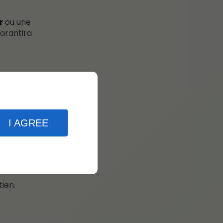
r
ou une
garantira
I AGREE
perlant.
tien.