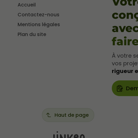
Votr
Accueil
conç
Contactez-nous
Mentions légales
ave
Plan du site
fair
À votre s
vos proj
rigueur e
Dem
Haut de page