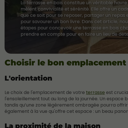
La terrasse en bois constitue un véritable havre
mêlent convivialité et sérénité. Elle offre un cad
que ce soit pour se reposer, partager un repas 
pour savourer un bon livre. Dans cet article, nou
étapes pour concevoir une terrasse en bois chal
prendre en compte pour en faire un lieu de déte
Choisir le bon emplacement
L'orientation
Le choix de l'emplacement de votre
terrasse
est crucia
l'ensoleillement tout au long de la journée. Un espace 
tandis qu’une zone légèrement ombragée pourra offrir u
également à la vue qu'offre cet espace : un beau pano
La proximité de la maison